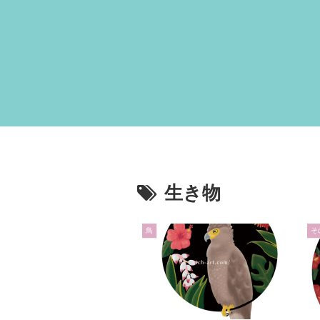
生き物
鳥
そ