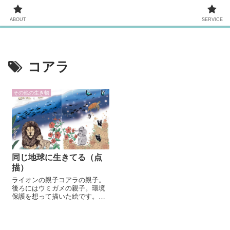
ABOUT
SERVICE
ABOUT
SERVICE
コアラ
その他の生き物
同じ地球に生きてる（点
描）
ライオンの親子コアラの親子。
後ろにはウミガメの親子。環境
保護を想って描いた絵です。山
火事や密猟のニュースに悲しく
なり色んなことを思い、「他人
事じゃないぞ」と自分自身に言
い聞かせるように描きました。⁡